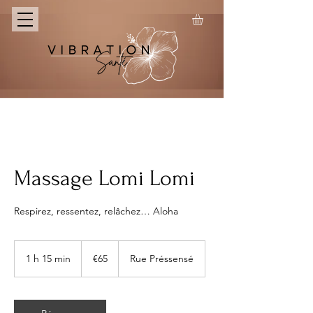
Massage Lomi Lomi
Respirez, ressentez, relâchez… Aloha
65
euros
1 h 15 min
1
€65
Rue Préssensé
1
5
m
i